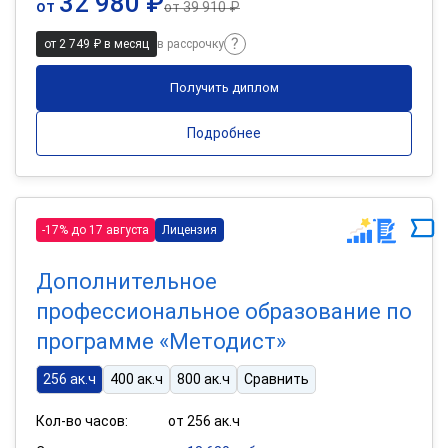
32 980 ₽
от
от
39 910 ₽
от 2 749 ₽ в месяц
в рассрочку
Получить диплом
Подробнее
-17% до 17 августа
Лицензия
Дополнительное
профессиональное образование по
программе «Методист»
256 ак.ч
400 ак.ч
800 ак.ч
Сравнить
Кол-во часов:
от 256 ак.ч