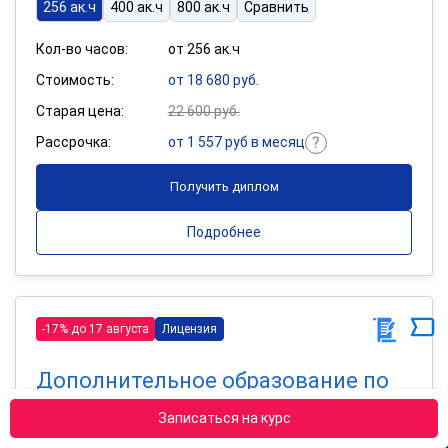
256 ак.ч
400 ак.ч
800 ак.ч
Сравнить
Кол-во часов:
от 256 ак.ч
Стоимость:
от 18 680 руб.
Старая цена:
22 600 руб.
Рассрочка:
от 1 557 руб в месяц
Получить диплом
Подробнее
-17% до 17 августа
Лицензия
Дополнительное образование по
программе «Библиотечное дело»
Записаться на курс
Квалификация: Библиотекарь