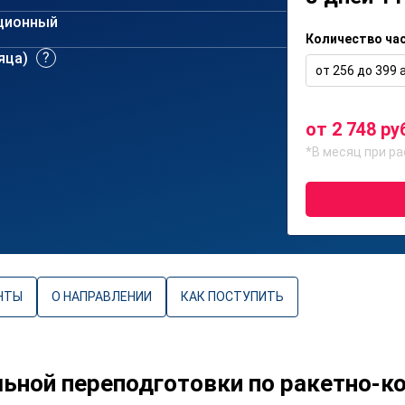
ционный
Количество ча
сяца)
от 256 до 399 а
от 2 748 ру
*В месяц при ра
НТЫ
О НАПРАВЛЕНИИ
КАК ПОСТУПИТЬ
ной переподготовки по ракетно-к