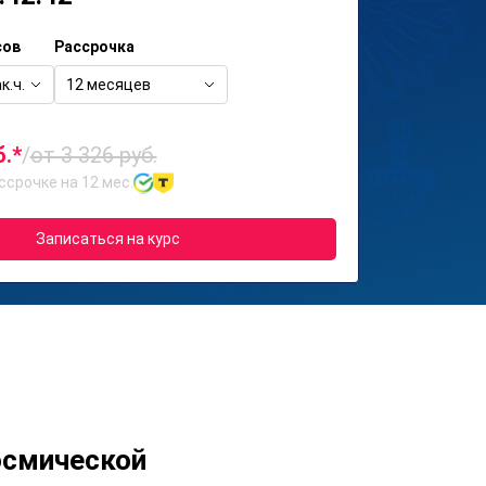
сов
Рассрочка
к.ч.
12 месяцев
б.*
/
от 3 326 руб.
ссрочке на 12 мес.
Записаться на курс
осмической