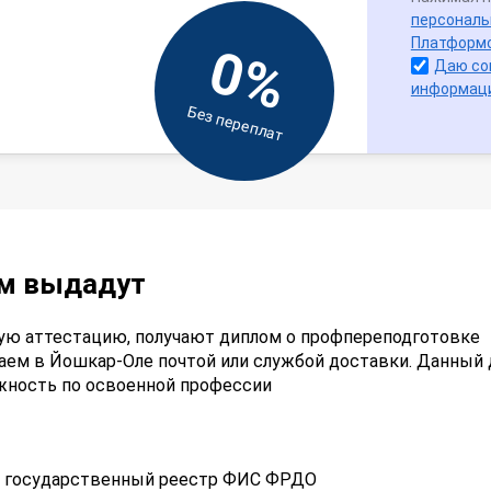
персональ
Платформ
0%
Даю со
информац
Без переплат
ам выдадут
ую аттестацию, получают диплом о профпереподготовке
аем в Йошкар-Оле почтой или службой доставки. Данный
лжность по освоенной профессии
 в государственный реестр ФИС ФРДО