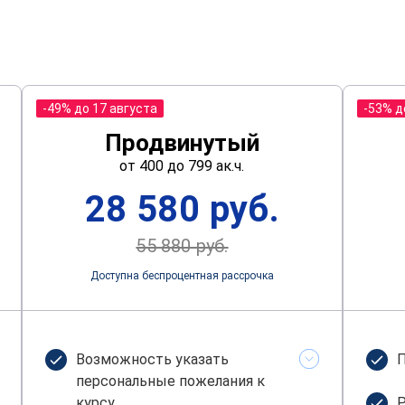
-49% до 17 августа
-53% д
Продвинутый
от 400 до 799 ак.ч.
28 580 руб.
55 880 руб.
Доступна беспроцентная рассрочка
Возможность указать
П
персональные пожелания к
курсу
Р