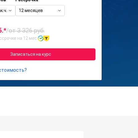
к.ч.
12 месяцев
б.*
/
от 3 326 руб.
ссрочке на 12 мес.
Записаться на курс
 стоимость?