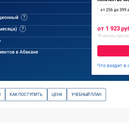
от 256 до 399 а
ционный
от 1 923 ру
 месяца)
*В месяц при ра
6
ентов в Абакане
Что входит в
Ы
КАК ПОСТУПИТЬ
ЦЕНА
УЧЕБНЫЙ ПЛАН