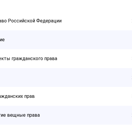
аво Российской Федерации
ие
екты гражданского права
ажданских прав
гие вещные права