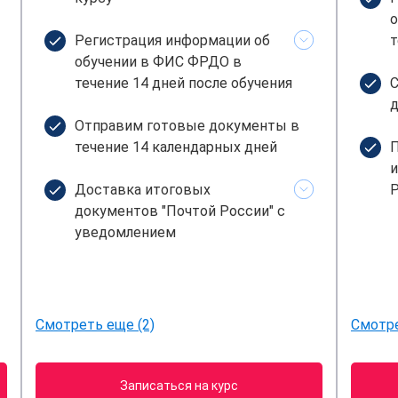
о
Регистрация информации об
т
обучении в ФИС ФРДО в
течение 14 дней после обучения
С
д
Отправим готовые документы в
течение 14 календарных дней
П
и
Доставка итоговых
Р
документов "Почтой России" с
уведомлением
Смотреть еще (2)
Смотре
Записаться на курс