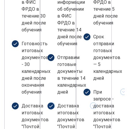
в ФИС
информации
ФРДО в
ФРДО в
об обучении
течение 5
течение 30
в ФИС
дней после
дней после
ФРДО в
обучения
обучения
течение 14
дней после
Срок
Готовность
обучения
отправки
итоговых
готовых
документов
Отправим
документов
- 30
готовые
— 5
календарных
документы
календарных
дней после
в течение 14
дней
окончания
календарных
обучения
дней
При
запросе -
Доставка
Доставка
доставка
итоговых
итоговых
итоговых
документов
документов
документов
"Почтой
"Почтой
"Почтой