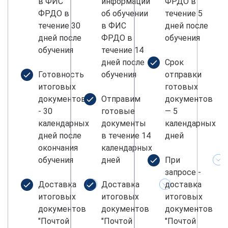
в ФИС
информации
ФРДО в
ФРДО в
об обучении
течение 5
течение 30
в ФИС
дней после
дней после
ФРДО в
обучения
обучения
течение 14
дней после
Срок
Готовность
обучения
отправки
итоговых
готовых
документов
Отправим
документов
- 30
готовые
— 5
календарных
документы
календарных
дней после
в течение 14
дней
окончания
календарных
обучения
дней
При
запросе -
Доставка
Доставка
доставка
итоговых
итоговых
итоговых
документов
документов
документов
"Почтой
"Почтой
"Почтой