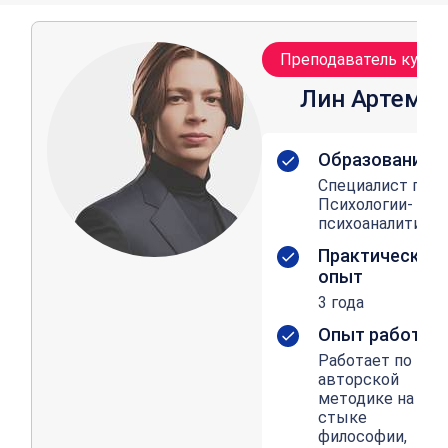
Преподаватель курса
Лин Артем
Образование
Специалист по
Психологии-
психоаналитике
Практический
опыт
3 года
Опыт работы
Работает по
авторской
методике на
стыке
философии,