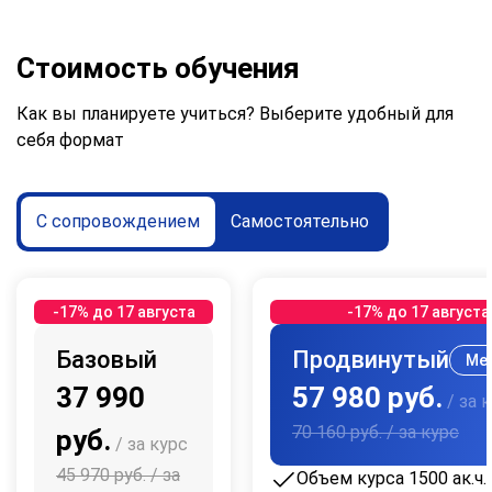
Стоимость обучения
Как вы планируете учиться? Выберите удобный для
себя формат
С сопровождением
Самостоятельно
-17% до 17 августа
-17% до 17 августа
Базовый
Продвинутый
Ме
37 990
57 980 руб.
/ за 
70 160 руб.
/ за курс
руб.
/ за курс
45 970 руб.
/ за
Объем курса 1500 ак.ч.