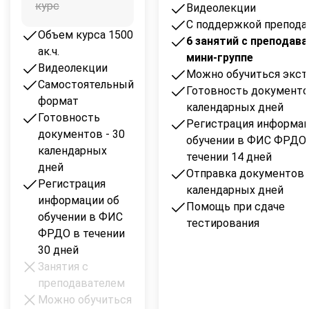
курс
Видеолекции
С поддержкой препода
Объем курса 1500
6 занятий с преподав
ак.ч.
мини-группе
Видеолекции
Можно обучиться экс
Самостоятельный
Готовность документов
формат
календарных дней
Готовность
Регистрация информац
документов - 30
обучении в ФИС ФРДО
календарных
течении 14 дней
дней
Отправка документов -
Регистрация
календарных дней
информации об
Помощь при сдаче
обучении в ФИС
тестирования
ФРДО в течении
30 дней
Занятия с
преподавателем
Можно обучиться