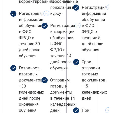
корректированию
персональные
пожелания к
Регистрация
Регистрация
курсу
информации
информации
об обучении
об обучении
Регистрация
в ФИС
в ФИС
информации
ФРДО в
ФРДО в
об обучении
течение 5
течение 30
в ФИС
дней после
дней после
ФРДО в
обучения
обучения
течение 14
дней после
Срок
Готовность
обучения
отправки
итоговых
готовых
документов
Отправим
документов
- 30
готовые
— 5
календарных
документы
календарных
дней после
в течение 14
дней
окончания
календарных
обучения
дней
При