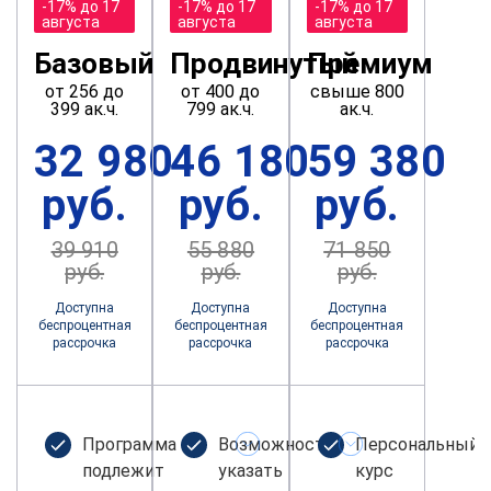
-17% до 17
-17% до 17
-17% до 17
августа
августа
августа
Базовый
Продвинутый
Премиум
от 256 до
от 400 до
свыше 800
399 ак.ч.
799 ак.ч.
ак.ч.
32 980
46 180
59 380
руб.
руб.
руб.
39 910
55 880
71 850
руб.
руб.
руб.
Доступна
Доступна
Доступна
беспроцентная
беспроцентная
беспроцентная
рассрочка
рассрочка
рассрочка
Программа не
Возможность
Персональный
подлежит
указать
курс