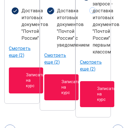
запросе -
Доставка
Доставка
доставка
итоговых
итоговых
итоговых
документов
документов
документов
"Почтой
"Почтой
"Почтой
России"
России" с
России"
уведомлением
первым
Смотреть
классом
еще (2)
Смотреть
еще (2)
Смотреть
еще (2)
Записаться
на
Записаться
курс
на
Записаться
курс
на
курс