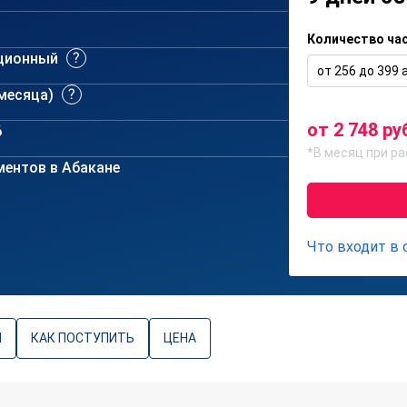
Количество ча
ционный
от 256 до 399 а
 месяца)
от 2 748 ру
6
*В месяц при ра
ентов в Абакане
Что входит в
Ы
КАК ПОСТУПИТЬ
ЦЕНА