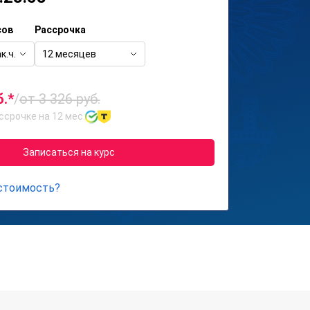
сов
Рассрочка
к.ч.
12 месяцев
б.*
/
от 3 326 руб.
ссрочке на 12 мес.
Записаться на курс
 стоимость?