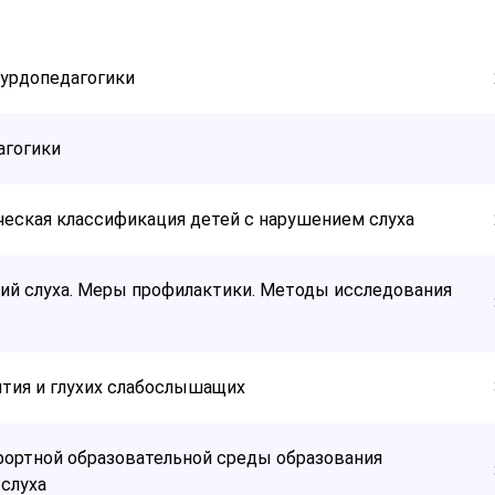
сурдопедагогики
агогики
ческая классификация детей с нарушением слуха
й слуха. Меры профилактики. Методы исследования
ятия и глухих слабослышащих
фортной образовательной среды образования
слуха