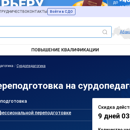
ТРУДНИЧЕСТВО
КОНТАКТЫ
Войти в СДО
Абак
ПОВЫШЕНИЕ КВАЛИФИКАЦИИ
агогика
/
Сурдопедагогика
реподготовка на сурдопедаг
еподготовка
Скидка дейст
фессиональной переподготовке
9 дней 03
Количество ча