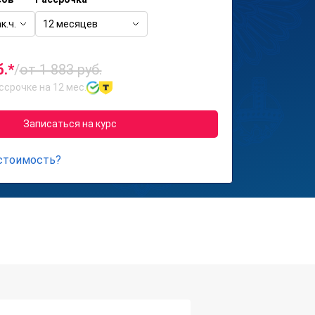
к.ч.
12 месяцев
б.*
/
от 1 883 руб.
ссрочке на 12 мес.
Записаться на курс
 стоимость?