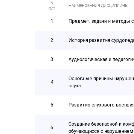
N
НАИМЕНОВАНИЯ ДИСЦИПЛИНЫ
П/П
1
Предмет, задачи и методы 
2
История развития сурдопед
3
Аудиологическая и педагоги
Основные причины нарушени
4
слуха
5
Развитие слухового воспри
Создание безопасной и ком
6
обучающихся с нарушением 