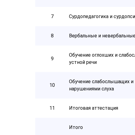
7
Сурдопедагогика и сурдопс
8
Вербальные и невербальны
Обучение оглохших и слаб
9
устной речи
Обучение слабослышащих и 
10
нарушениями слуха
11
Итоговая аттестация
Итого