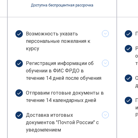
Доступна беспроцентная рассрочка
Возможность указать
П
персональные пожелания к
курсу
Р
о
Регистрация информации об
т
обучении в ФИС ФРДО в
течение 14 дней после обучения
С
д
Отправим готовые документы в
течение 14 календарных дней
П
и
Доставка итоговых
Р
документов "Почтой России" с
уведомлением