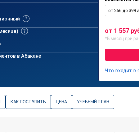
от 256 до 399 а
ционный
от 1 557 ру
 месяца)
*В месяц при ра
6
ентов в Абакане
Что входит в
Ы
КАК ПОСТУПИТЬ
ЦЕНА
УЧЕБНЫЙ ПЛАН