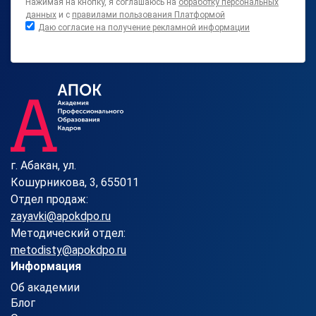
Нажимая на кнопку, я соглашаюсь на
обработку персональных
данных
и с
правилами пользования Платформой
Даю согласие на получение рекламной информации
г. Абакан, ул.
Кошурникова, 3, 655011
Отдел продаж:
zayavki@apokdpo.ru
Методический отдел:
metodisty@apokdpo.ru
Информация
Об академии
Блог