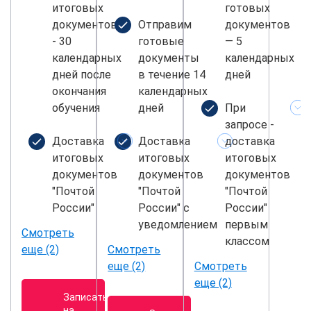
итоговых
готовых
документов
Отправим
документов
- 30
готовые
— 5
календарных
документы
календарных
дней после
в течение 14
дней
окончания
календарных
обучения
дней
При
запросе -
Доставка
Доставка
доставка
итоговых
итоговых
итоговых
документов
документов
документов
"Почтой
"Почтой
"Почтой
России"
России" с
России"
уведомлением
первым
Смотреть
классом
еще (2)
Смотреть
еще (2)
Смотреть
еще (2)
Записаться
на