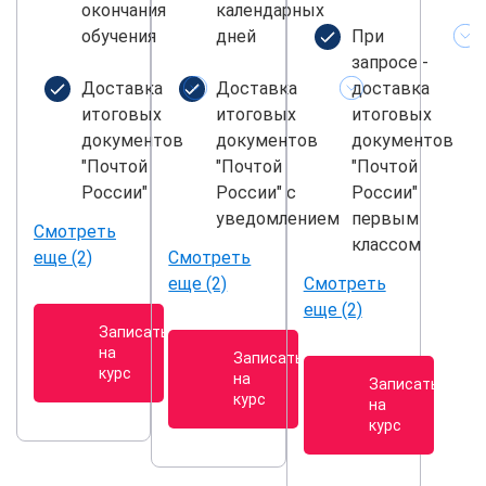
окончания
календарных
обучения
дней
При
запросе -
Доставка
Доставка
доставка
итоговых
итоговых
итоговых
документов
документов
документов
"Почтой
"Почтой
"Почтой
России"
России" с
России"
уведомлением
первым
Смотреть
классом
еще (2)
Смотреть
еще (2)
Смотреть
еще (2)
Записаться
на
Записаться
курс
на
Записаться
курс
на
курс