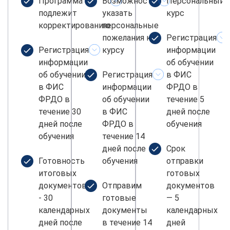
Программа не
Возможность
Персональный
подлежит
указать
курс
корректированию
персональные
пожелания к
Регистрация
Регистрация
курсу
информации
информации
об обучении
об обучении
Регистрация
в ФИС
в ФИС
информации
ФРДО в
ФРДО в
об обучении
течение 5
течение 30
в ФИС
дней после
дней после
ФРДО в
обучения
обучения
течение 14
дней после
Срок
Готовность
обучения
отправки
итоговых
готовых
документов
Отправим
документов
- 30
готовые
— 5
календарных
документы
календарных
дней после
в течение 14
дней