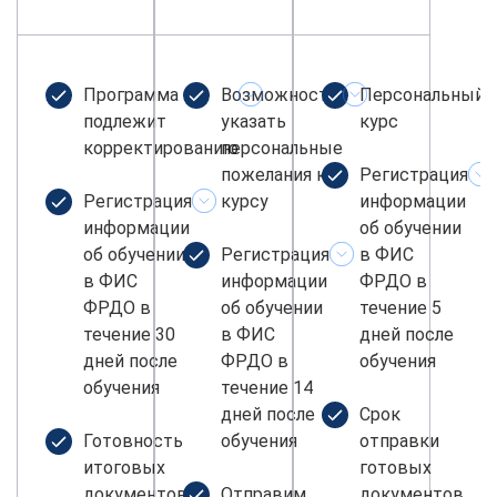
Программа не
Возможность
Персональный
подлежит
указать
курс
корректированию
персональные
пожелания к
Регистрация
Регистрация
курсу
информации
информации
об обучении
об обучении
Регистрация
в ФИС
в ФИС
информации
ФРДО в
ФРДО в
об обучении
течение 5
течение 30
в ФИС
дней после
дней после
ФРДО в
обучения
обучения
течение 14
дней после
Срок
Готовность
обучения
отправки
итоговых
готовых
документов
Отправим
документов