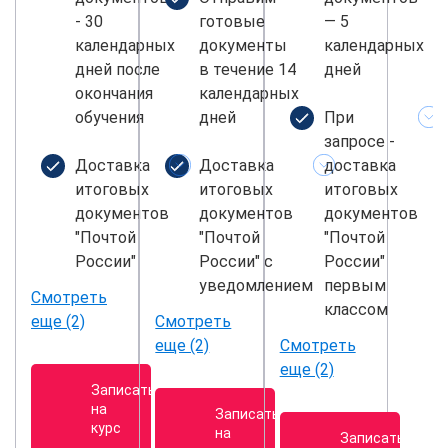
- 30
готовые
— 5
календарных
документы
календарных
дней после
в течение 14
дней
окончания
календарных
обучения
дней
При
запросе -
Доставка
Доставка
доставка
итоговых
итоговых
итоговых
документов
документов
документов
"Почтой
"Почтой
"Почтой
России"
России" с
России"
уведомлением
первым
Смотреть
классом
еще (2)
Смотреть
еще (2)
Смотреть
еще (2)
Записаться
на
Записаться
курс
на
Записаться