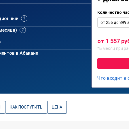
Количество ча
ционный
от 256 до 399 а
 месяца)
от 1 557 ру
6
*В месяц при ра
ентов в Абакане
Что входит в
Ы
КАК ПОСТУПИТЬ
ЦЕНА