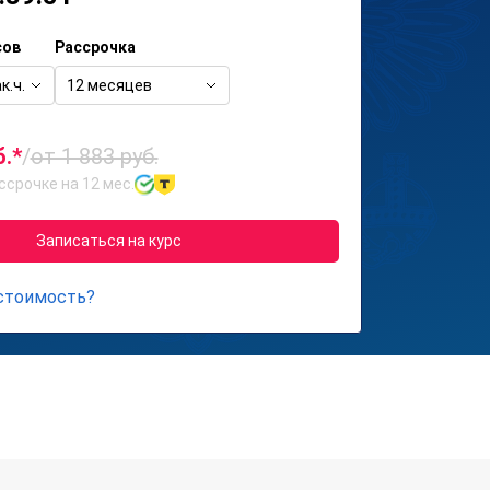
сов
Рассрочка
к.ч.
12 месяцев
б.*
/
от 1 883 руб.
ссрочке на 12 мес.
Записаться на курс
 стоимость?