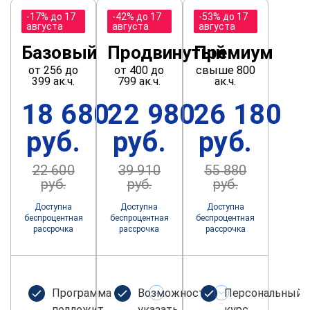
-17% до 17
-42% до 17
-53% до 17
августа
августа
августа
Базовый
Продвинутый
Премиум
от 256 до
от 400 до
свыше 800
399 ак.ч.
799 ак.ч.
ак.ч.
18 680
22 980
26 180
руб.
руб.
руб.
22 600
39 910
55 880
руб.
руб.
руб.
Доступна
Доступна
Доступна
беспроцентная
беспроцентная
беспроцентная
рассрочка
рассрочка
рассрочка
Программа не
Возможность
Персональный
подлежит
указать
курс