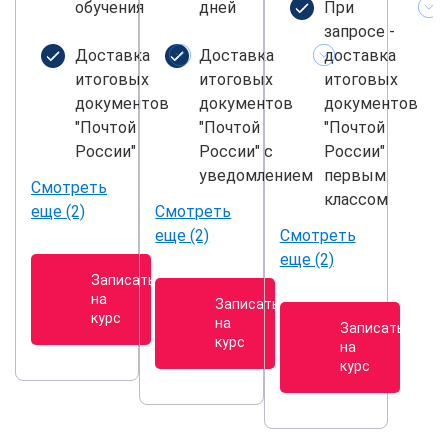
обучения
дней
При
запросе -
Доставка
Доставка
доставка
итоговых
итоговых
итоговых
документов
документов
документов
"Почтой
"Почтой
"Почтой
России"
России" с
России"
уведомлением
первым
Смотреть
классом
еще (2)
Смотреть
еще (2)
Смотреть
еще (2)
Записаться
на
Записаться
курс
на
Записаться
курс
на
курс