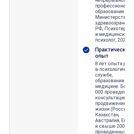
непрерывного
профессиональн
образования
Министерства
здравоохранени
РФ, Психотерап
и медицинский
психолог, 2020
Практический
опыт
8 лет опыта раб
в психологическ
службе,
образовании и
медицине. Более
000 проведенны
консультаций по
продвижению в
жизни (Россия,
Казахстан,
Австралия, Европ
и свыше 200
проведенных