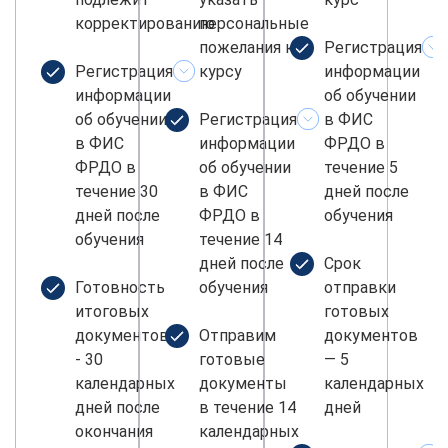
корректированию
персональные
пожелания к
Регистрация
Регистрация
курсу
информации
информации
об обучении
об обучении
Регистрация
в ФИС
в ФИС
информации
ФРДО в
ФРДО в
об обучении
течение 5
течение 30
в ФИС
дней после
дней после
ФРДО в
обучения
обучения
течение 14
дней после
Срок
Готовность
обучения
отправки
итоговых
готовых
документов
Отправим
документов
- 30
готовые
— 5
календарных
документы
календарных
дней после
в течение 14
дней
окончания
календарных