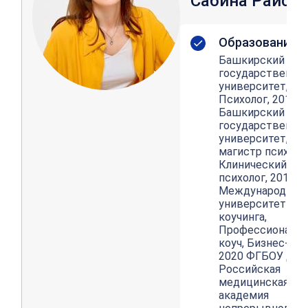
Сабина Раисо
Образование
Башкирский
государственны
университет,
Психолог, 2016
Башкирский
государственны
университет,
магистр психоло
Клинический
психолог, 2018
Международный
университет
коучинга,
Профессиональ
коуч, Бизнес-коу
2020 ФГБОУ ДП
Российская
медицинская
академия