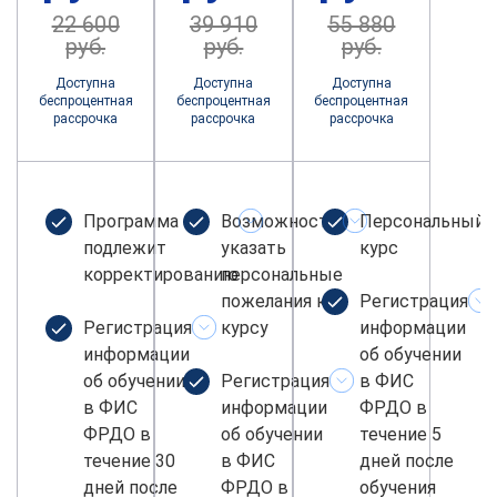
22 600
39 910
55 880
руб.
руб.
руб.
Доступна
Доступна
Доступна
беспроцентная
беспроцентная
беспроцентная
рассрочка
рассрочка
рассрочка
Программа не
Возможность
Персональный
подлежит
указать
курс
корректированию
персональные
пожелания к
Регистрация
Регистрация
курсу
информации
информации
об обучении
об обучении
Регистрация
в ФИС
в ФИС
информации
ФРДО в
ФРДО в
об обучении
течение 5
течение 30
в ФИС
дней после
дней после
ФРДО в
обучения