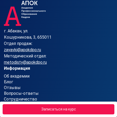
г. Абакан, ул.
Кошурникова, 3, 655011
Отдел продаж:
zayavki@apokdpo.ru
Методический отдел:
metodisty@apokdpo.ru
Информация
Об академии
Блог
Отзывы
Вопросы-ответы
Сотрудничество
Контакты
Записаться на курс
Карта сайта
Партнерская программа