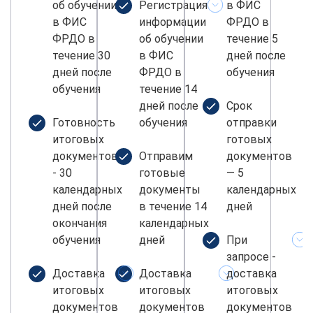
об обучении
Регистрация
в ФИС
в ФИС
информации
ФРДО в
ФРДО в
об обучении
течение 5
течение 30
в ФИС
дней после
дней после
ФРДО в
обучения
обучения
течение 14
дней после
Срок
Готовность
обучения
отправки
итоговых
готовых
документов
Отправим
документов
- 30
готовые
— 5
календарных
документы
календарных
дней после
в течение 14
дней
окончания
календарных
обучения
дней
При
запросе -
Доставка
Доставка
доставка
итоговых
итоговых
итоговых
документов
документов
документов