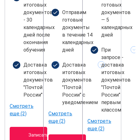
итоговых
готовых
документов
Отправим
документов
- 30
готовые
— 5
календарных
документы
календарных
дней после
в течение 14
дней
окончания
календарных
обучения
дней
При
запросе -
Доставка
Доставка
доставка
итоговых
итоговых
итоговых
документов
документов
документов
"Почтой
"Почтой
"Почтой
России"
России" с
России"
уведомлением
первым
Смотреть
классом
еще (2)
Смотреть
еще (2)
Смотреть
еще (2)
Записаться