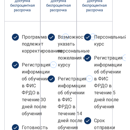
Доступна
Доступна
Доступна
беспроцентная
беспроцентная
беспроцентная
рассрочка
рассрочка
рассрочка
Программа не
Возможность
Персональный
подлежит
указать
курс
корректированию
персональные
пожелания к
Регистрация
Регистрация
курсу
информации
информации
об обучении
об обучении
Регистрация
в ФИС
в ФИС
информации
ФРДО в
ФРДО в
об обучении
течение 5
течение 30
в ФИС
дней после
дней после
ФРДО в
обучения
обучения
течение 14
дней после
Срок
Готовность
обучения
отправки