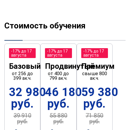
Стоимость обучения
-17% до 17
-17% до 17
-17% до 17
августа
августа
августа
Базовый
Продвинутый
Премиум
от 256 до
от 400 до
свыше 800
399 ак.ч.
799 ак.ч.
ак.ч.
32 980
46 180
59 380
руб.
руб.
руб.
39 910
55 880
71 850
руб.
руб.
руб.