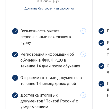
55 880 руб.
Доступна беспроцентная рассрочка
Возможность указать
П
персональные пожелания к
курсу
Р
о
Регистрация информации об
т
обучении в ФИС ФРДО в
течение 14 дней после обучения
С
д
Отправим готовые документы в
течение 14 календарных дней
П
и
Доставка итоговых
Р
документов "Почтой России" с
уведомлением