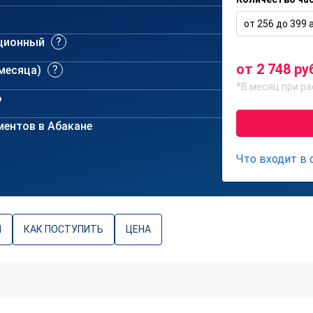
от 256 до 399 а
ционный
от 2 748 ру
 месяца)
*В месяц при ра
6
ентов в Абакане
Что входит в
Ы
КАК ПОСТУПИТЬ
ЦЕНА