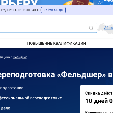
ТРУДНИЧЕСТВО
КОНТАКТЫ
Войти в СДО
Абак
ПОВЫШЕНИЕ КВАЛИФИКАЦИИ
дицина
/
Фельдшер
ереподготовка «Фельдшер» в
еподготовка
Скидка дейст
фессиональной переподготовке
10 дней 0
 дело
Количество ча