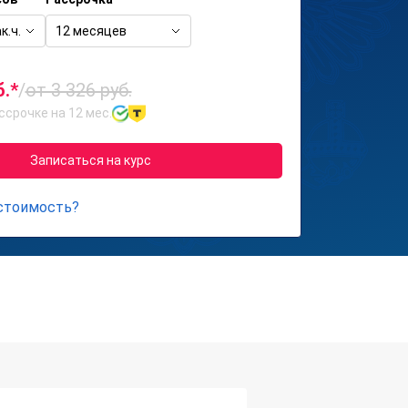
к.ч.
12 месяцев
б.*
/
от 3 326 руб.
ссрочке на 12 мес.
Записаться на курс
 стоимость?