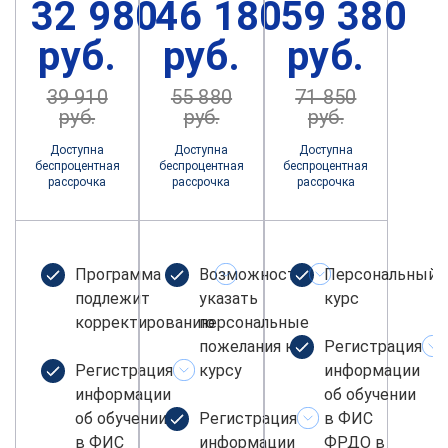
32 980
46 180
59 380
руб.
руб.
руб.
39 910
55 880
71 850
руб.
руб.
руб.
Доступна
Доступна
Доступна
беспроцентная
беспроцентная
беспроцентная
рассрочка
рассрочка
рассрочка
Программа не
Возможность
Персональный
подлежит
указать
курс
корректированию
персональные
пожелания к
Регистрация
Регистрация
курсу
информации
информации
об обучении
об обучении
Регистрация
в ФИС
в ФИС
информации
ФРДО в