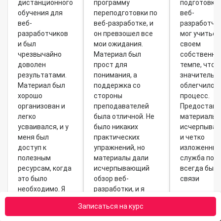
дистанционного
программу
подготовки
обучения для
переподготовки по
веб-
веб-
веб-разработке, и
разработчик
разработчиков
он превзошел все
мог учиться
и был
мои ожидания.
своем
чрезвычайно
Материал был
собственно
доволен
прост для
темпе, что
результатами.
понимания, а
значительн
Материал был
поддержка со
облегчило в
хорошо
стороны
процесс.
организован и
преподавателей
Предостав
легко
была отличной. Не
материалы 
усваивался, и у
было никаких
исчерпыва
меня был
практических
и четко
доступ к
упражнений, но
изложенным
полезным
материалы дали
служба под
ресурсам, когда
исчерпывающий
всегда была
это было
обзор веб-
связи
необходимо. Я
разработки, и я
рад, что выбрал
смог легко
Записаться на курс
этот путь для
применить
изучения веб-
полученные знания