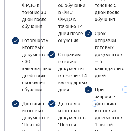
ФРДО в
об обучении
течение 5
течение 30
в ФИС
дней после
дней после
ФРДО в
обучения
обучения
течение 14
дней после
Срок
Готовность
обучения
отправки
итоговых
готовых
документов
Отправим
документов
- 30
готовые
— 5
календарных
документы
календарных
дней после
в течение 14
дней
окончания
календарных
обучения
дней
При
запросе -
Доставка
Доставка
доставка
итоговых
итоговых
итоговых
документов
документов
документов
"Почтой
"Почтой
"Почтой