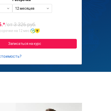
12 месяцев
б.*
/
от 3 326 руб.
ссрочке на 12 мес.
Записаться на курс
 стоимость?