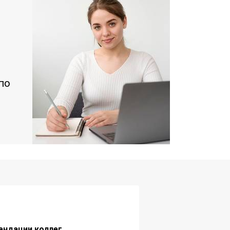
по
ендации коллег