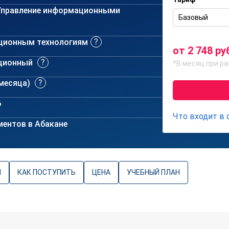
правление информационными
Базовый
ционным технологиям
от 2 748 ру
ционный
*В месяц при ра
 месяца)
6
Что входит в
ентов в Абакане
Ы
КАК ПОСТУПИТЬ
ЦЕНА
УЧЕБНЫЙ ПЛАН