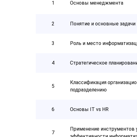
1
Основы менеджмента
2
Понятие и основные задач
3
Роль и место информатизац
4
Стратегическое планирован
Классификация организацион
5
подразделению
6
Основы IT vs HR
Применение инструментов 
7
эффективности информатиз