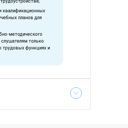
 трудоустройстве;
и квалификационных
учебных планов для
ебно-методического
 слушателям только
о трудовых функциях и