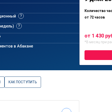
Количество ча
ционный
от 72 часов
 недель)
от 1 430 ру
6
*В месяц при ра
ентов в Абакане
Ы
КАК ПОСТУПИТЬ