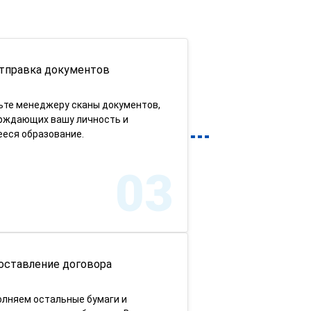
тправка документов
ьте менеджеру сканы документов,
рждающих вашу личность и
еся образование.
03
оставление договора
олняем остальные бумаги и