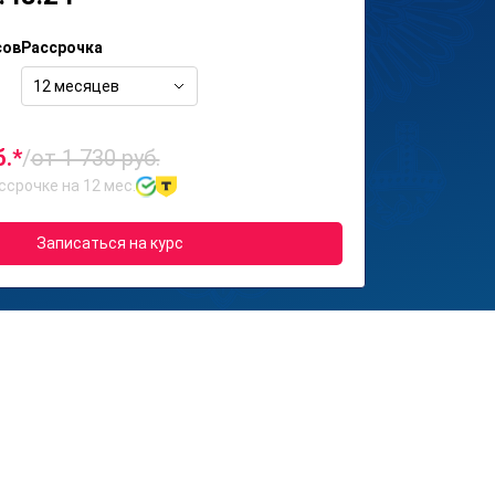
сов
Рассрочка
12 месяцев
б.*
/
от 1 730 руб.
ссрочке на 12 мес.
Записаться на курс