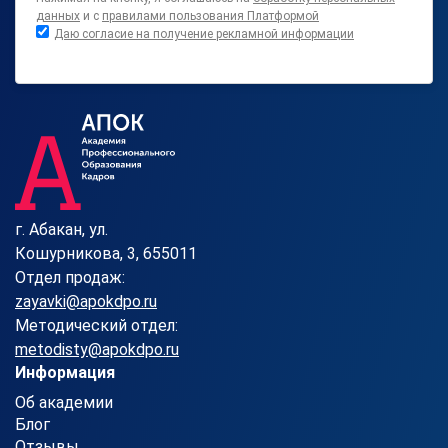
данных
и с
правилами пользования Платформой
Даю согласие на получение рекламной информации
г. Абакан, ул.
Кошурникова, 3, 655011
Отдел продаж:
zayavki@apokdpo.ru
Методический отдел:
metodisty@apokdpo.ru
Информация
Об академии
Блог
Отзывы