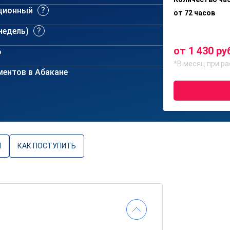
ционный
от 72 часов
 недель)
от 1 430 ру
6
*В месяц при ра
ентов в Абакане
Ы
КАК ПОСТУПИТЬ