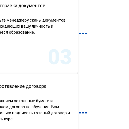
тправка документов
ьте менеджеру сканы документов,
рждающих вашу личность и
еся образование.
03
оставление договора
олняем остальные бумаги и
яем договор на обучение. Вам
олько подписать готовый договор и
ь курс.