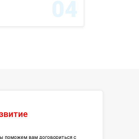
04
азвитие
 мы поможем вам договориться с