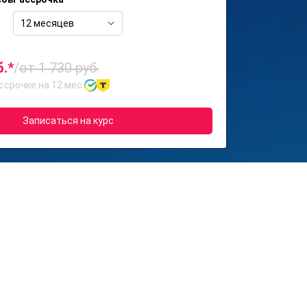
12 месяцев
б.*
/
от 1 730 руб.
ссрочке на 12 мес.
Записаться на курс