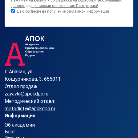
Нажимая на кнопку, я соглашаюсь на
обработку персональных
данных
и с
правилами пользования Платформой
Даю согласие на получение рекламной информации
г. Абакан, ул.
Кошурникова, 3, 655011
Отдел продаж:
zayavki@apokdpo.ru
Методический отдел:
metodisty@apokdpo.ru
Информация
Об академии
Блог