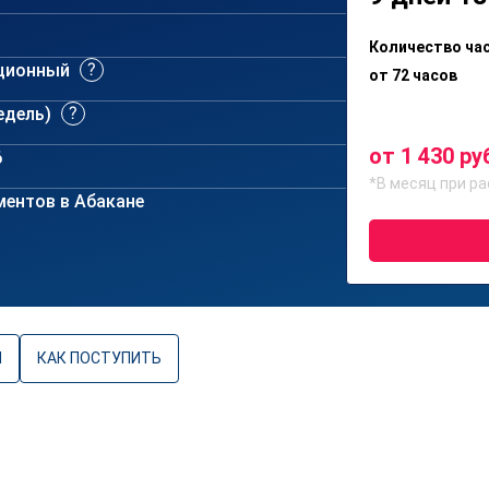
Количество ча
ционный
от 72 часов
недель)
от 1 430 ру
6
*В месяц при ра
ентов в Абакане
Ы
КАК ПОСТУПИТЬ