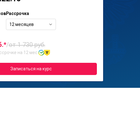
сов
Рассрочка
12 месяцев
б.*
/
от 1 730 руб.
ссрочке на 12 мес.
Записаться на курс