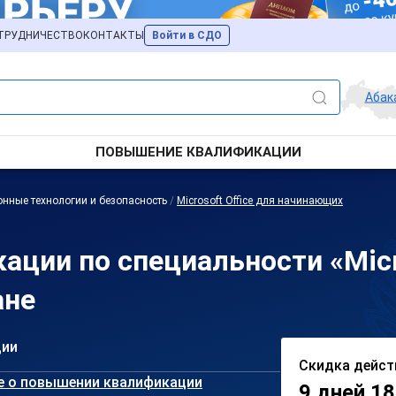
ТРУДНИЧЕСТВО
КОНТАКТЫ
Войти в СДО
Абак
ПОВЫШЕНИЕ КВАЛИФИКАЦИИ
нные технологии и безопасность
/
Microsoft Office для начинающих
ции по специальности «Micro
ане
ции
Скидка дейст
е о повышении квалификации
9 дней 18