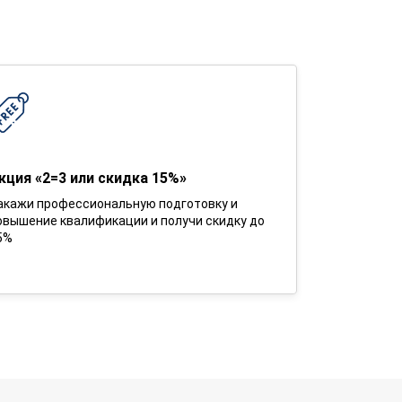
кция «2=3 или скидка 15%»
акажи профессиональную подготовку и
овышение квалификации и получи скидку до
5%