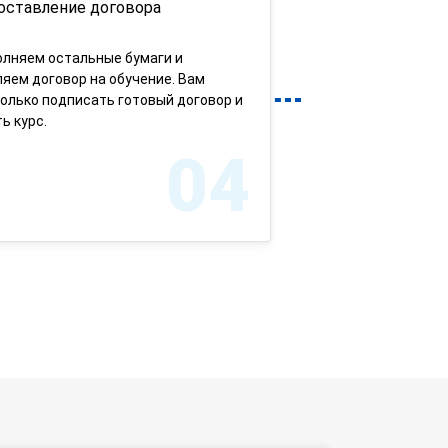
оставление договора
олняем остальные бумаги и
яем договор на обучение. Вам
олько подписать готовый договор и
ь курс.
04