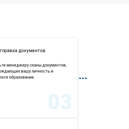
тправка документов
ьте менеджеру сканы документов,
рждающих вашу личность и
еся образование.
03