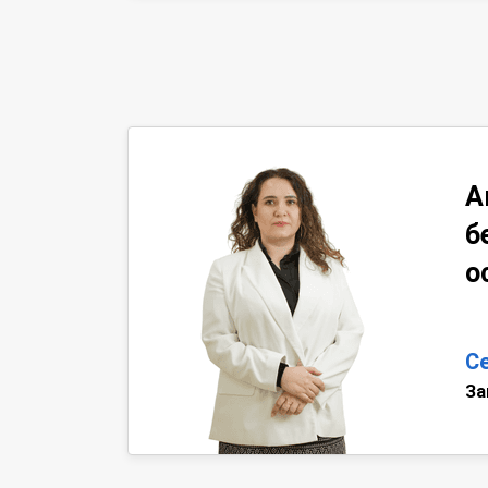
А
б
о
С
За