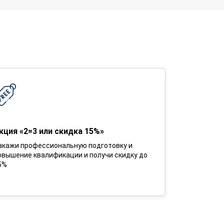
кция «2=3 или скидка 15%»
акажи профессиональную подготовку и
овышение квалификации и получи скидку до
5%