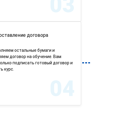
03
оставление договора
олняем остальные бумаги и
яем договор на обучение. Вам
олько подписать готовый договор и
ь курс.
04