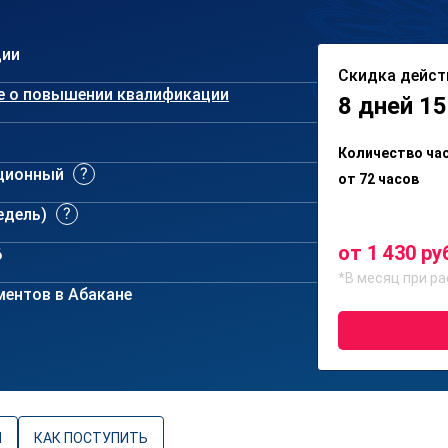
ции
Скидка дейст
е о повышении квалификации
8 дней 15
Количество ча
ционный
от 72 часов
недель)
от 1 430 ру
6
*В месяц при ра
ентов в Абакане
Ы
КАК ПОСТУПИТЬ