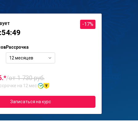
вует
-17%
:54:49
сов
Рассрочка
12 месяцев
б.*
/
от 1 730 руб.
ссрочке на 12 мес.
Записаться на курс