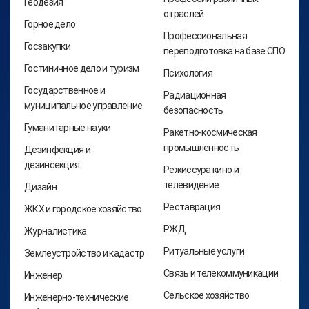
Геодезия
отраслей
Горное дело
Профессиональная
Госзакупки
переподготовка на базе СПО
Гостиничное дело и туризм
Психология
Государственное и
Радиационная
муниципальное управление
безопасность
Гуманитарные науки
Ракетно-космическая
промышленность
Дезинфекция и
дезинсекция
Режиссура кино и
телевидение
Дизайн
Реставрация
ЖКХ и городское хозяйство
РЖД
Журналистика
Ритуальные услуги
Землеустройство и кадастр
Связь и телекоммуникации
Инженер
Сельское хозяйство
Инженерно-технические