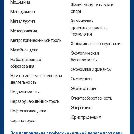
Медицина
Физическая культура и
спорт
Менеджмент
Химическая
Металлургия
промышленность и
Метеорология
технология
Метрологический контроль
Холодильное оборудование
Музейное дело
Экологическая
На базе высшего
безопасность
образования
Экономика и финансы
Научно-исследовательская
Экспертиза
деятельность
Эксплуатация
Недвижимость
Электробезопасность
Неразрушающий контроль
Энергетика
Нефтегазовое дело
Юриспруденция
Охрана труда
Все направления профессиональной переподготовки