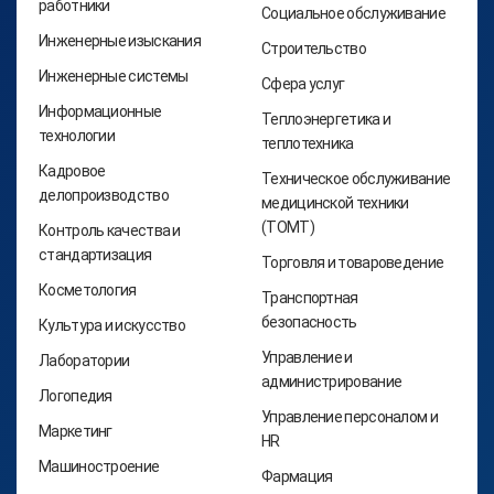
работники
Социальное обслуживание
Инженерные изыскания
Строительство
Инженерные системы
Сфера услуг
Информационные
Теплоэнергетика и
технологии
теплотехника
Кадровое
Техническое обслуживание
делопроизводство
медицинской техники
(ТОМТ)
Контроль качества и
стандартизация
Торговля и товароведение
Косметология
Транспортная
безопасность
Культура и искусство
Управление и
Лаборатории
администрирование
Логопедия
Управление персоналом и
Маркетинг
HR
Машиностроение
Фармация