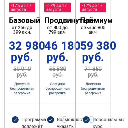
-17% до 17
-17% до 17
-17% до 17
августа
августа
августа
Базовый
Продвинутый
Премиум
от 256 до
от 400 до
свыше 800
399 ак.ч.
799 ак.ч.
ак.ч.
32 980
46 180
59 380
руб.
руб.
руб.
39 910
55 880
71 850
руб.
руб.
руб.
Доступна
Доступна
Доступна
беспроцентная
беспроцентная
беспроцентная
рассрочка
рассрочка
рассрочка
Программа не
Возможность
Персональный
подлежит
указать
курс