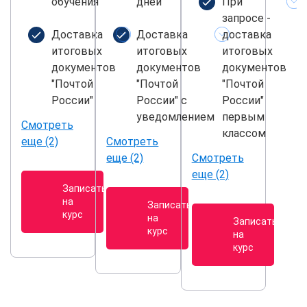
обучения
дней
При
запросе -
Доставка
Доставка
доставка
итоговых
итоговых
итоговых
документов
документов
документов
"Почтой
"Почтой
"Почтой
России"
России" с
России"
уведомлением
первым
Смотреть
классом
еще (2)
Смотреть
еще (2)
Смотреть
еще (2)
Записаться
на
Записаться
курс
на
Записаться
курс
на
курс