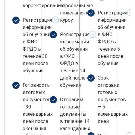
корректированию
персональные
пожелания к
Регистрация
Регистрация
курсу
информации
информации
об обучении
об обучении
Регистрация
в ФИС
в ФИС
информации
ФРДО в
ФРДО в
об обучении
течение 5
течение 30
в ФИС
дней после
дней после
ФРДО в
обучения
обучения
течение 14
дней после
Срок
Готовность
обучения
отправки
итоговых
готовых
документов
Отправим
документов
- 30
готовые
— 5
календарных
документы
календарных
дней после
в течение 14
дней
окончания
календарных