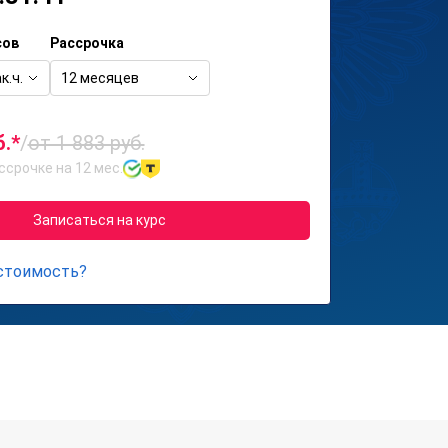
сов
Рассрочка
к.ч.
12 месяцев
б.*
/
от 1 883 руб.
ссрочке на 12 мес.
Записаться на курс
 стоимость?