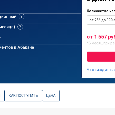
Количество ча
ционный
от 256 до 399 а
 месяца)
от 1 557 ру
6
*В месяц при ра
ентов в Абакане
Что входит в
Ы
КАК ПОСТУПИТЬ
ЦЕНА