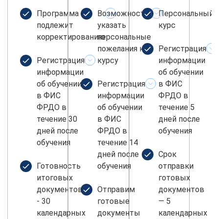
Программа не
Возможность
Персональный
подлежит
указать
курс
корректированию
персональные
пожелания к
Регистрация
Регистрация
курсу
информации
информации
об обучении
об обучении
Регистрация
в ФИС
в ФИС
информации
ФРДО в
ФРДО в
об обучении
течение 5
течение 30
в ФИС
дней после
дней после
ФРДО в
обучения
обучения
течение 14
дней после
Срок
Готовность
обучения
отправки
итоговых
готовых
документов
Отправим
документов
- 30
готовые
— 5
календарных
документы
календарных