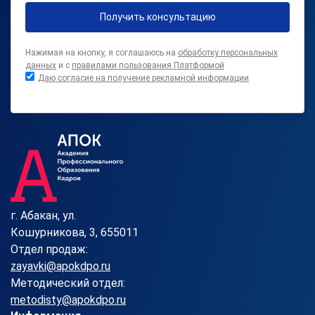
Получить консультацию
Нажимая на кнопку, я соглашаюсь на
обработку персональных
данных
и с
правилами пользования Платформой
Даю согласие на получение рекламной информации
г. Абакан, ул.
Кошурникова, 3, 655011
Отдел продаж:
zayavki@apokdpo.ru
Методический отдел:
metodisty@apokdpo.ru