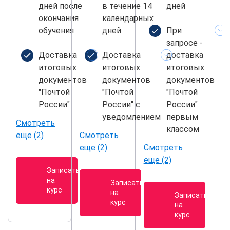
дней после
в течение 14
дней
окончания
календарных
обучения
дней
При
запросе -
Доставка
Доставка
доставка
итоговых
итоговых
итоговых
документов
документов
документов
"Почтой
"Почтой
"Почтой
России"
России" с
России"
уведомлением
первым
Смотреть
классом
еще (2)
Смотреть
еще (2)
Смотреть
еще (2)
Записаться
на
Записаться
курс
на
Записаться
курс
на
курс