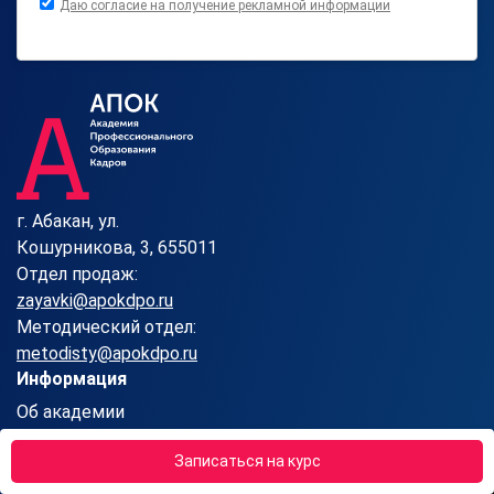
Даю согласие на получение рекламной информации
г. Абакан, ул.
Кошурникова, 3, 655011
Отдел продаж:
zayavki@apokdpo.ru
Методический отдел:
metodisty@apokdpo.ru
Информация
Об академии
Блог
Отзывы
Записаться на курс
Вопросы-ответы