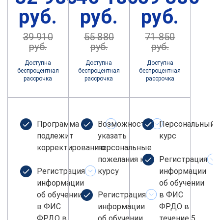
руб.
руб.
руб.
39 910
55 880
71 850
руб.
руб.
руб.
Доступна
Доступна
Доступна
беспроцентная
беспроцентная
беспроцентная
рассрочка
рассрочка
рассрочка
Программа не
Возможность
Персональный
подлежит
указать
курс
корректированию
персональные
пожелания к
Регистрация
Регистрация
курсу
информации
информации
об обучении
об обучении
Регистрация
в ФИС
в ФИС
информации
ФРДО в
ФРДО в
об обучении
течение 5