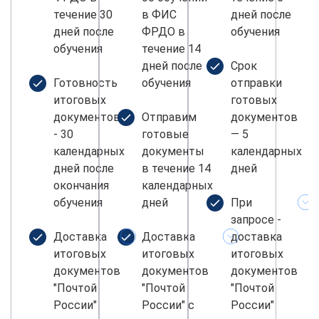
течение 30
в ФИС
дней после
дней после
ФРДО в
обучения
обучения
течение 14
дней после
Срок
Готовность
обучения
отправки
итоговых
готовых
документов
Отправим
документов
- 30
готовые
— 5
календарных
документы
календарных
дней после
в течение 14
дней
окончания
календарных
обучения
дней
При
запросе -
Доставка
Доставка
доставка
итоговых
итоговых
итоговых
документов
документов
документов
"Почтой
"Почтой
"Почтой
России"
России" с
России"