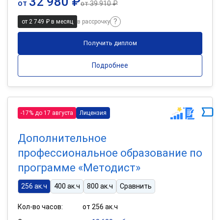
32 980 ₽
от
от
39 910 ₽
от 2 749 ₽ в месяц
в рассрочку
Получить диплом
Подробнее
-17% до 17 августа
Лицензия
Дополнительное
профессиональное образование по
программе «Методист»
256 ак.ч
400 ак.ч
800 ак.ч
Сравнить
Кол-во часов:
от 256 ак.ч