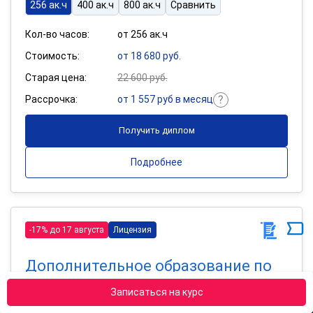
256 ак.ч
400 ак.ч
800 ак.ч
Сравнить
Кол-во часов:
от 256 ак.ч
Стоимость:
от 18 680 руб.
Старая цена:
22 600 руб.
Рассрочка:
от 1 557 руб в месяц
Получить диплом
Подробнее
-17% до 17 августа
Лицензия
Дополнительное образование по
программе «Библиотечное дело»
Записаться на курс
Квалификация: Библиотекарь