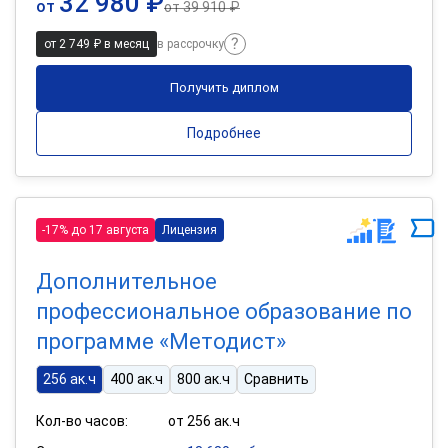
32 980 ₽
от
от
39 910 ₽
от 2 749 ₽ в месяц
в рассрочку
Получить диплом
Подробнее
-17% до 17 августа
Лицензия
Дополнительное
профессиональное образование по
программе «Методист»
256 ак.ч
400 ак.ч
800 ак.ч
Сравнить
Кол-во часов:
от 256 ак.ч