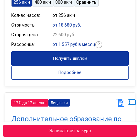
256 ак.ч
400 ак.ч
800 ак.ч
Сравнить
Кол-во часов:
от 256 ак.ч
Стоимость:
от 18 680 руб.
Старая цена:
22 600 руб.
Рассрочка:
от 1 557 руб в месяц
Получить диплом
Подробнее
-17% до 17 августа
Лицензия
Дополнительное образование по
программе «Библиотечное дело»
Записаться на курс
Квалификация: Библиотекарь