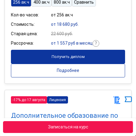
256 ак.ч
400 ак.ч
800 ак.ч
Сравнить
Кол-во часов:
от 256 ак.ч
Стоимость:
от 18 680 руб.
Старая цена:
22 600 руб.
Рассрочка:
от 1 557 руб в месяц
Получить диплом
Подробнее
-17% до 17 августа
Лицензия
Дополнительное образование по
программе «Библиотечное дело»
Записаться на курс
Квалификация: Библиотекарь