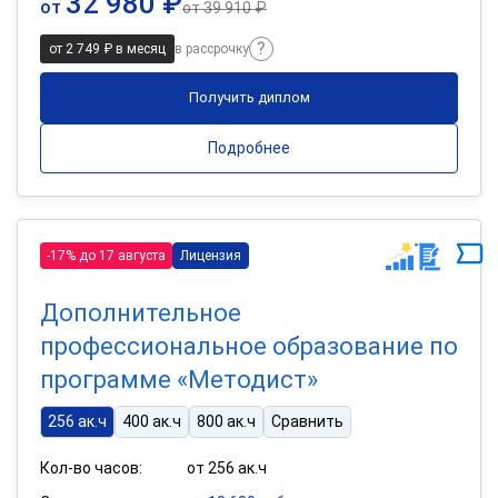
32 980 ₽
от
от
39 910 ₽
от 2 749 ₽ в месяц
в рассрочку
Получить диплом
Подробнее
-17% до 17 августа
Лицензия
Дополнительное
профессиональное образование по
программе «Методист»
256 ак.ч
400 ак.ч
800 ак.ч
Сравнить
Кол-во часов:
от 256 ак.ч